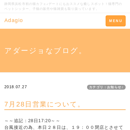
静岡県浜松市初の猫カフェ♪デートにもおススメな癒しスポット！猫専門の
ペットシッター、子猫の販売や猫雑貨も取り扱っています。
Adagio
Toggle
MENU
navigation
アダージョなブログ。
2018.07.27
カテゴリ：お知らせ♪
7月28日営業について。
～～追記：28日17:20～～
台風接近の為、本日２８日は、１９：００閉店とさせて