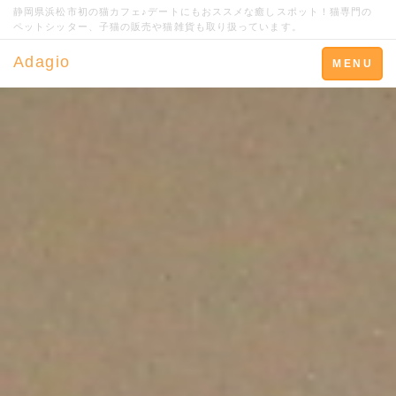
静岡県浜松市初の猫カフェ♪デートにもおススメな癒しスポット！猫専門の
ペットシッター、子猫の販売や猫雑貨も取り扱っています。
Adagio
Toggle
MENU
navigation