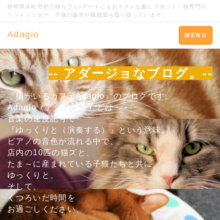
静岡県浜松市初の猫カフェ♪デートにもおススメな癒しスポット！猫専門の
ペットシッター、子猫の販売や猫雑貨も取り扱っています。
Adagio
Toggle
MENU
navigation
-- アダージョなブログ。--
『猫がいるカフェAdagio』のブログです。
Adagio（アダージョ）とは・・・
音楽の速度記号で
『ゆっくりと（演奏する）』という意味。
ピアノの音色が流れる中で、
店内の10匹の猫ズと、
たま～に産まれている子猫たちと共に、
ゆっくりと、
そして、
くつろいだ時間を
お過ごしください。