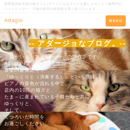
静岡県浜松市初の猫カフェ♪デートにもおススメな癒しスポット！猫専門の
ペットシッター、子猫の販売や猫雑貨も取り扱っています。
Adagio
Toggle
MENU
navigation
-- アダージョなブログ。--
『猫がいるカフェAdagio』のブログです。
Adagio（アダージョ）とは・・・
音楽の速度記号で
『ゆっくりと（演奏する）』という意味。
ピアノの音色が流れる中で、
店内の10匹の猫ズと、
たま～に産まれている子猫たちと共に、
ゆっくりと、
そして、
くつろいだ時間を
お過ごしください。