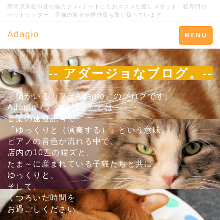
静岡県浜松市初の猫カフェ♪デートにもおススメな癒しスポット！猫専門の
ペットシッター、子猫の販売や猫雑貨も取り扱っています。
Adagio
Toggle
MENU
navigation
-- アダージョなブログ。--
『猫がいるカフェAdagio』のブログです。
Adagio（アダージョ）とは・・・
音楽の速度記号で
『ゆっくりと（演奏する）』という意味。
ピアノの音色が流れる中で、
店内の10匹の猫ズと、
たま～に産まれている子猫たちと共に、
ゆっくりと、
そして、
くつろいだ時間を
お過ごしください。