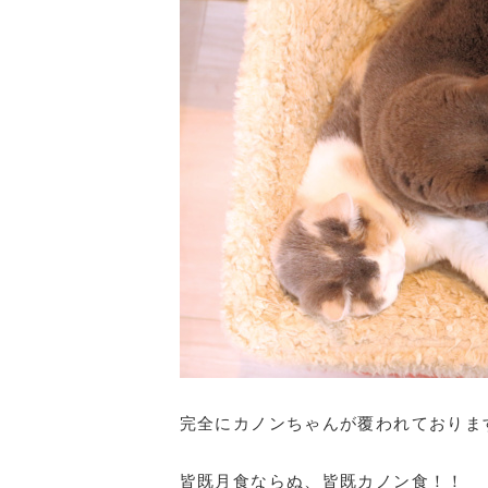
完全にカノンちゃんが覆われておりま
皆既月食ならぬ、皆既カノン食！！