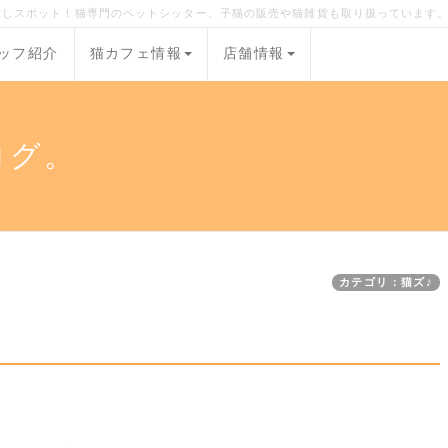
癒しスポット！猫専門のペットシッター、子猫の販売や猫雑貨も取り扱っています
ッフ紹介
猫カフェ情報
店舗情報
ログ。
カテゴリ：猫ズ♪