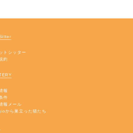
Sitter
ットシッター
規約
TERY
情報
条件
情報メール
agioから巣立った猫たち
K