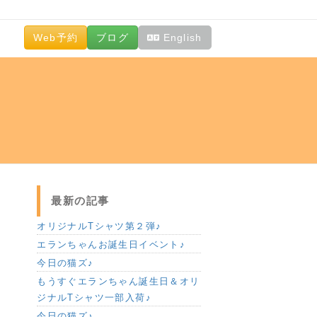
。
Web予約
ブログ
English
最新の記事
オリジナルTシャツ第２弾♪
エランちゃんお誕生日イベント♪
今日の猫ズ♪
もうすぐエランちゃん誕生日＆オリ
ジナルTシャツ一部入荷♪
今日の猫ズ♪