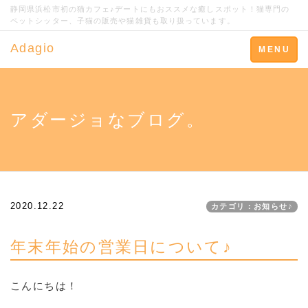
静岡県浜松市初の猫カフェ♪デートにもおススメな癒しスポット！猫専門の
ペットシッター、子猫の販売や猫雑貨も取り扱っています。
Adagio
Toggle
MENU
navigation
アダージョなブログ。
2020.12.22
カテゴリ：お知らせ♪
年末年始の営業日について♪
こんにちは！