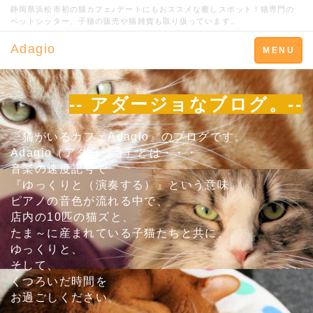
静岡県浜松市初の猫カフェ♪デートにもおススメな癒しスポット！猫専門の
ペットシッター、子猫の販売や猫雑貨も取り扱っています。
Adagio
Toggle
MENU
navigation
-- アダージョなブログ。--
『猫がいるカフェAdagio』のブログです。
Adagio（アダージョ）とは・・・
音楽の速度記号で
『ゆっくりと（演奏する）』という意味。
ピアノの音色が流れる中で、
店内の10匹の猫ズと、
たま～に産まれている子猫たちと共に、
ゆっくりと、
そして、
くつろいだ時間を
お過ごしください。