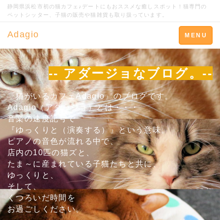
静岡県浜松市初の猫カフェ♪デートにもおススメな癒しスポット！猫専門の
ペットシッター、子猫の販売や猫雑貨も取り扱っています。
Adagio
Toggle
MENU
navigation
-- アダージョなブログ。--
『猫がいるカフェAdagio』のブログです。
Adagio（アダージョ）とは・・・
音楽の速度記号で
『ゆっくりと（演奏する）』という意味。
ピアノの音色が流れる中で、
店内の10匹の猫ズと、
たま～に産まれている子猫たちと共に、
ゆっくりと、
そして、
くつろいだ時間を
お過ごしください。