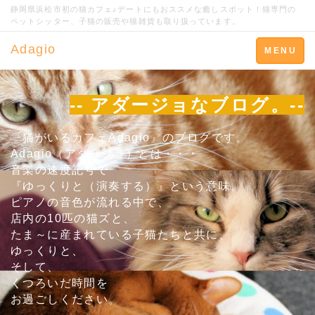
静岡県浜松市初の猫カフェ♪デートにもおススメな癒しスポット！猫専門の
ペットシッター、子猫の販売や猫雑貨も取り扱っています。
Adagio
Toggle
MENU
navigation
-- アダージョなブログ。--
『猫がいるカフェAdagio』のブログです。
Adagio（アダージョ）とは・・・
音楽の速度記号で
『ゆっくりと（演奏する）』という意味。
ピアノの音色が流れる中で、
店内の10匹の猫ズと、
たま～に産まれている子猫たちと共に、
ゆっくりと、
そして、
くつろいだ時間を
お過ごしください。